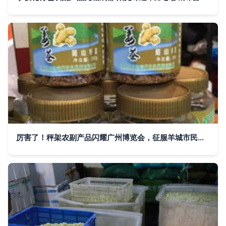
厉害了！秤架农副产品闪耀广州博览会，征服羊城市民味蕾