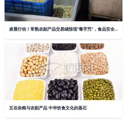
凌晨行动！常熟农副产品交易城惊现"毒芋艿"，食品安全警钟再次敲响
五谷杂粮与农副产品 中华饮食文化的基石