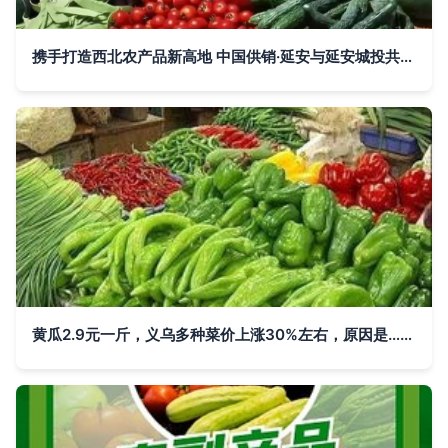
携手打造西北农产品新高地 中国供销·延安与延安城投共筑集散中心
黄瓜2.9元一斤，义乌多种菜价上涨30%左右，原因是……