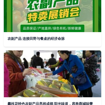
农副产品 连接田野与餐桌的经济命脉
攀枝花特色农副产品亮相成都 阳光味道，席卷蓉城味蕾