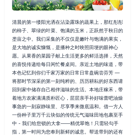
清晨的第一缕阳光洒在沾染露珠的蔬果上，那红彤彤
的柿子、翠绿的叶菜、饱满的玉米，正跃然于秋日的
垄亩之中。我们采集的不仅仅是嫩叶与饱满的果实，
是大地的诚实慷慨，是播种之时映照田埂的眼神心
愿。从果香的菜园子献上生活更多的鲜活选择，天然
的喜悦传递给每日闲忙餐桌间。亲近土地的味道，带
本色记忆到你们千家万家的日常日常盘碗尝芬芳 —
将那时节深采的第一刻纯粹的、历历耕耘的好东西请
回到家中储存自己相伴滋味的生活。本地庄稼禾，带
着地方农家满满质朴匠心，层层亲手补好味蕾吧油燥
事急的一刻寂静味里、尽享季来微底温和。借一方人
一份种子里万千云块似的传统元气滋味田地包裹至手
中 - 我们给您锁的大拿——精优翠饱！只需轻勾手
指，第一时间为您奉到新鲜的诚意。帮送带到的还有