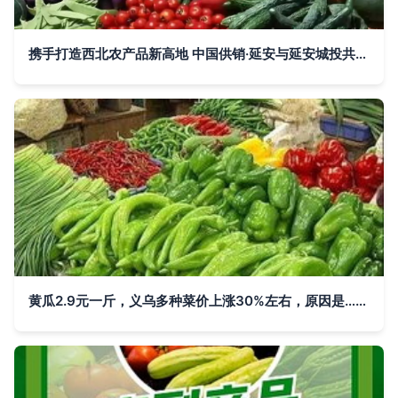
携手打造西北农产品新高地 中国供销·延安与延安城投共筑集散中心
黄瓜2.9元一斤，义乌多种菜价上涨30%左右，原因是……