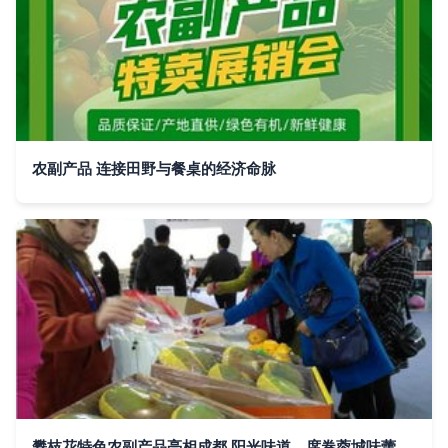
农副产品 连接田野与餐桌的经济命脉
攀枝花特色农副产品亮相成都 阳光味道，席卷蓉城味蕾