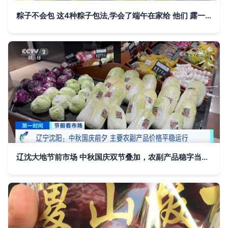
粽子不会包 这4种粽子包法,学会了端午在家给 他们 露一手
辽沈大地节前市场 中秋国庆双节叠加，农副产品稳字当头运行记