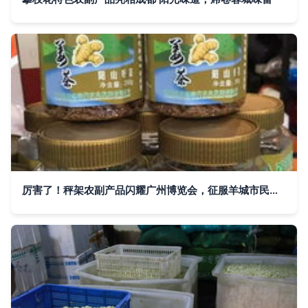
厉害了！秤架农副产品闪耀广州博览会，征服羊城市民味蕾