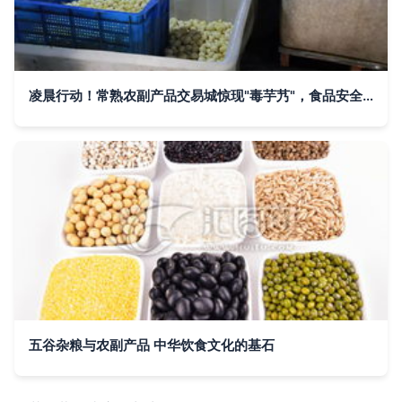
凌晨行动！常熟农副产品交易城惊现"毒芋艿"，食品安全警钟再次敲响
五谷杂粮与农副产品 中华饮食文化的基石