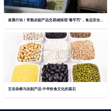
凌晨行动！常熟农副产品交易城惊现"毒芋艿"，食品安全警钟再次敲响
五谷杂粮与农副产品 中华饮食文化的基石