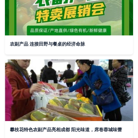
农副产品 连接田野与餐桌的经济命脉
攀枝花特色农副产品亮相成都 阳光味道，席卷蓉城味蕾