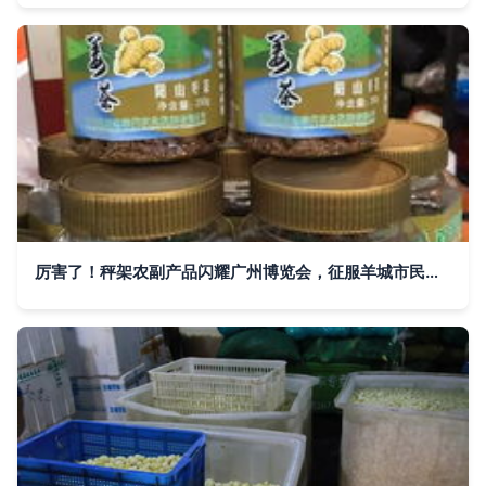
厉害了！秤架农副产品闪耀广州博览会，征服羊城市民味蕾