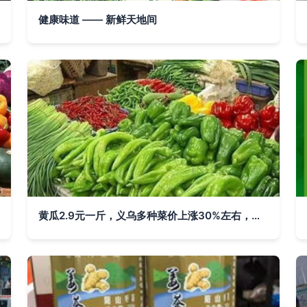
健康味道 —— 新鲜天地间
黄瓜2.9元一斤，义乌多种菜价上涨30%左右，原因是……