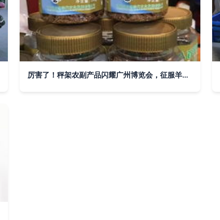
厉害了！秤架农副产品闪耀广州博览会，征服羊城市民味蕾