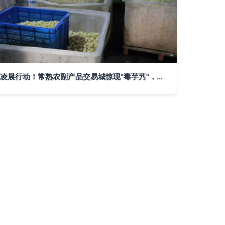
凌晨行动！常熟农副产品交易城惊现"毒芋艿"，食品安全警钟再次敲响