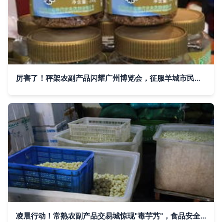
厉害了！秤架农副产品闪耀广州博览会，征服羊城市民味蕾
凌晨行动！常熟农副产品交易城惊现"毒芋艿"，食品安全警钟再次敲响