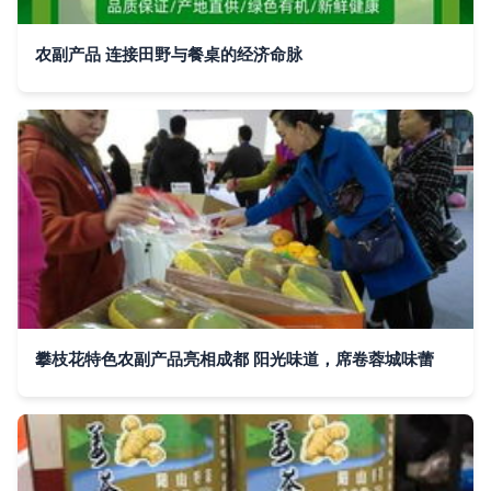
农副产品 连接田野与餐桌的经济命脉
攀枝花特色农副产品亮相成都 阳光味道，席卷蓉城味蕾