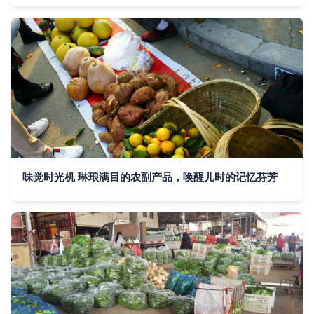
味觉时光机 琳琅满目的农副产品，唤醒儿时的记忆芬芳