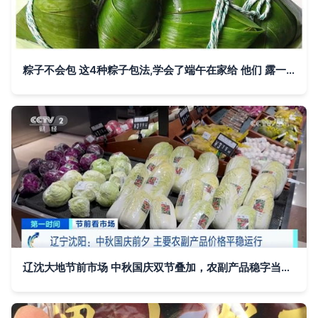
粽子不会包 这4种粽子包法,学会了端午在家给 他们 露一手
辽沈大地节前市场 中秋国庆双节叠加，农副产品稳字当头运行记