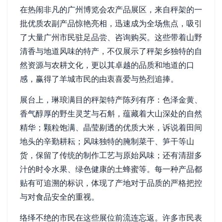
在热闹非凡的广州博览会农产品展区，来自秤架的一
批优质农副产品惊艳亮相，迅速成为全场焦点，吸引
了大量广州市民驻足品尝、咨询购买。这些带着山野
清香与地道风味的特产，不仅展示了秤架乡独特的自
然资源与农耕文化，更以其卓越的品质和地道的口
感，赢得了羊城市民的由衷喜爱与热烈追捧。
展台上，琳琅满目的秤架特产陈列有序：色泽金黄、
香气醇厚的野生灵芝与石斛，蕴藏着大山深处的自然
精华；颗粒饱满、晶莹剔透的优质大米，诉说着田间
地头的辛勤耕耘；风味独特的腌制菜干、笋干等山
货，保留了传统的制作工艺与原始风味；还有清甜多
汁的时令水果、绿色健康的土蜂蜜等。每一种产品都
贴有可追溯的标识，体现了产地对于品质的严格把控
与对食品安全的重视。
络绎不绝的市民在这些展位前流连忘返。许多市民表